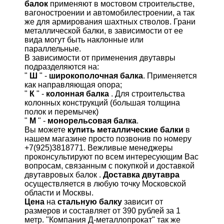
балок
применяют в мостовом строительстве,
вагоностроении и автомобилестроении, а так
же для армирования шахтных стволов. Грани
металлической балки, в зависимости от ее
вида могут быть наклонные или
параллельные.
В зависимости от применения двутавры
подразделяются на:
"
Ш
" -
широкополочная балка
. Применяется
как направляющая опора;
"
К
" -
колонная балка
. Для строительства
колонных конструкций (большая толщина
полок и перемычек)
"
М
" -
монорельсовая балка
.
Вы можете
купить металлические балки
в
нашем магазине просто позвонив по номеру
+7(925)3818771. Вежливые менеджеры
проконсультируют по всем интересующим Вас
вопросам, связанным с покупкой и доставкой
двутавровых балок .
Доставка двутавра
осуществляется в любую точку Московской
области и Москвы.
Цена
на
стальную балку
зависит от
размеров и составляет от 390 рублей за 1
метр. "Компания Д-металлопрокат" так же