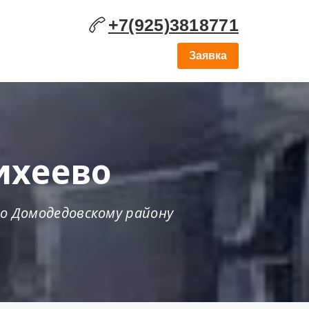
+7(925)3818771
Заявка
ихеево
по Домодедовскому району