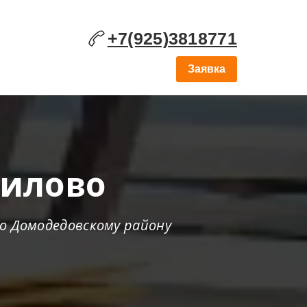
+7(925)3818771
Заявка
нилово
по Домодедовскому району