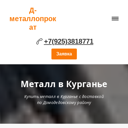
Д-
металлопрок
ат
+7(925)3818771
Заявка
Металл в Курганье
Купить металл в
Курганье с
доставкой
по Домодедовскому району