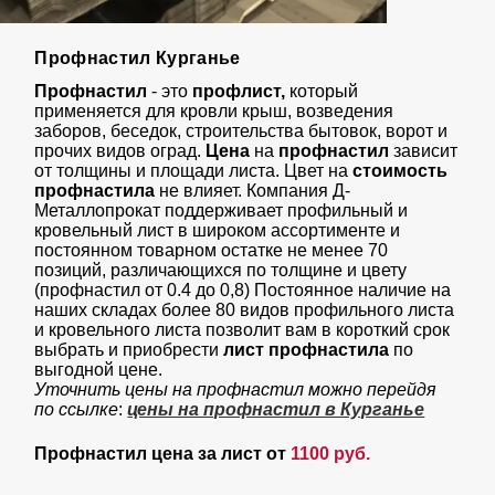
Профнастил Курганье
Профнастил
- это
профлист,
который
применяется для кровли крыш, возведения
заборов, беседок, строительства бытовок, ворот и
прочих видов оград.
Цена
на
профнастил
зависит
от толщины и площади листа. Цвет на
стоимость
профнастила
не влияет. Компания Д-
Металлопрокат поддерживает профильный и
кровельный лист в широком ассортименте и
постоянном товарном остатке не менее 70
позиций, различающихся по толщине и цвету
(профнастил от 0.4 до 0,8) Постоянное наличие на
наших складах более 80 видов профильного листа
и кровельного листа позволит вам в короткий срок
выбрать и приобрести
лист профнастил
а
по
выгодной цене.
Уточнить цены на профнастил можно перейдя
по ссылке
:
цены на профнастил в Курганье
Профнастил цена за лист от
1100 руб.