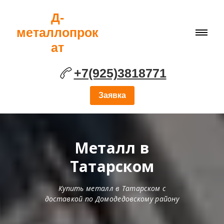
Д-
металлопрок
ат
+7(925)3818771
Заявка
Металл в
Татарском
Купить металл в Татарском с
доставкой по Домодедовскому району