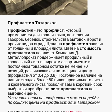
Профнастил Татарское
Профнастил
- это
профлист,
который
применяется для кровли крыш, возведения
заборов, беседок, строительства бытовок, ворот и
прочих видов оград.
Цена
на
профнастил
зависит
от толщины и площади листа. Цвет на
стоимость
профнастила
не влияет. Компания Д-
Металлопрокат поддерживает профильный и
кровельный лист в широком ассортименте и
постоянном товарном остатке не менее 70
позиций, различающихся по толщине и цвету
(профнастил от 0.4 до 0,8) Постоянное наличие на
наших складах более 80 видов профильного листа
и кровельного листа позволит вам в короткий срок
выбрать и приобрести
лист профнастил
а
по
выгодной цене.
Уточнить цены на профнастил можно перейдя
по ссылке
:
цены на профнастил в Татарском