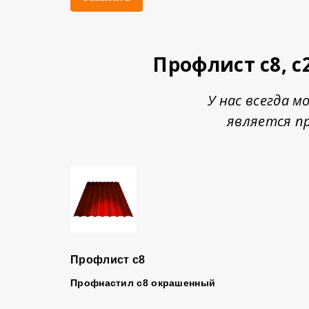
Профлист с8, с
У нас всегда 
является п
Профлист с8
Профнастил с8 окрашенный