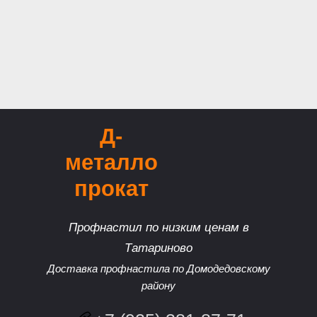
Д-
металло
прокат
Профнастил по низким ценам в
Татариново
Доставка профнастила по Домодедовскому
району