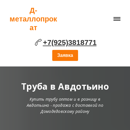
Д-
металлопрок
ат
+7(925)3818771
Заявка
Труба в Авдотьино
Купить трубу оптом и в розницу в
Авдотьино - продажа с доставкой по
Домодедовскому району