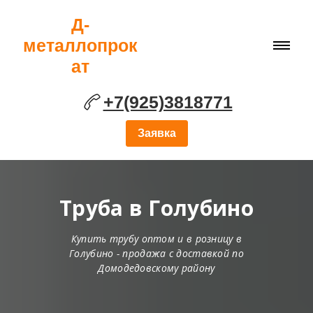
Д-
металлопрок
ат
+7(925)3818771
Заявка
Труба в Голубино
Купить трубу оптом и в розницу в
Голубино - продажа с доставкой по
Домодедовскому району