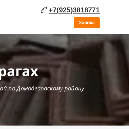
+7(925)3818771
Заявка
рагах
кой по Домодедовскому району